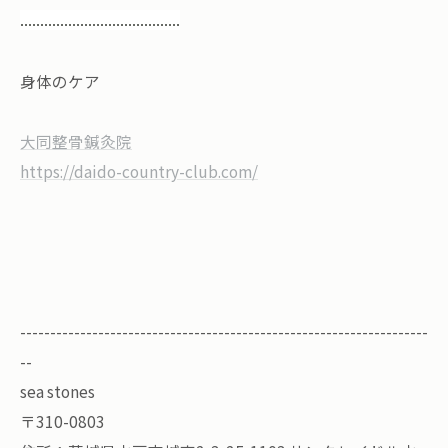
........................................
身体のケア
大同整骨鍼灸院
https://daido-country-club.com/
--------------------------------------------------------------------
--
sea stones
〒310-0803